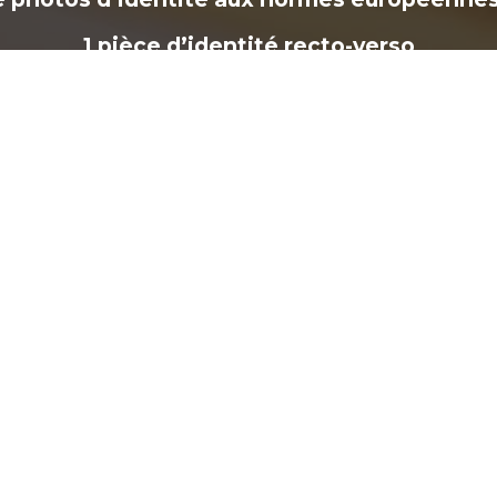
1 pièce d’identité recto-verso
Attestation certificat de la JAPD
ASSR2 si né(e) à partir du 1er janvier 1988
1 justificatif de domicile de moins de 3 mois
1 attestation d’hébergement des parents
ocopie recto-verso de la carte d’identité du