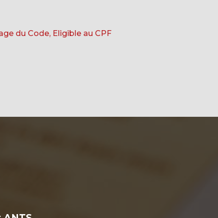
age du Code, Eligible au CPF
s
es ANTS