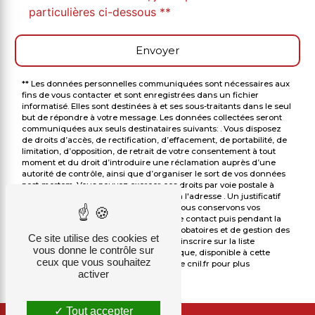
particulières ci-dessous **
Envoyer
** Les données personnelles communiquées sont nécessaires aux
fins de vous contacter et sont enregistrées dans un fichier
informatisé. Elles sont destinées à et ses sous-traitants dans le seul
but de répondre à votre message. Les données collectées seront
communiquées aux seuls destinataires suivants: . Vous disposez
de droits d’accès, de rectification, d’effacement, de portabilité, de
limitation, d’opposition, de retrait de votre consentement à tout
moment et du droit d’introduire une réclamation auprès d’une
autorité de contrôle, ainsi que d’organiser le sort de vos données
post-mortem. Vous pouvez exercer ces droits par voie postale à
l'adresse ou par courrier électronique à l'adresse . Un justificatif
d'identité pourra vous être demandé. Nous conservons vos
données pendant la période de prise de contact puis pendant la
durée de prescription légale aux fins probatoires et de gestion des
Ce site utilise des cookies et
contentieux. Vous avez le droit de vous inscrire sur la liste
vous donne le contrôle sur
d'opposition au démarchage téléphonique, disponible à cette
ceux que vous souhaitez
adresse:
Bloctel.gouv.fr
. Consultez le site cnil.fr pour plus
activer
d’informations sur vos droits.
Tout accepter