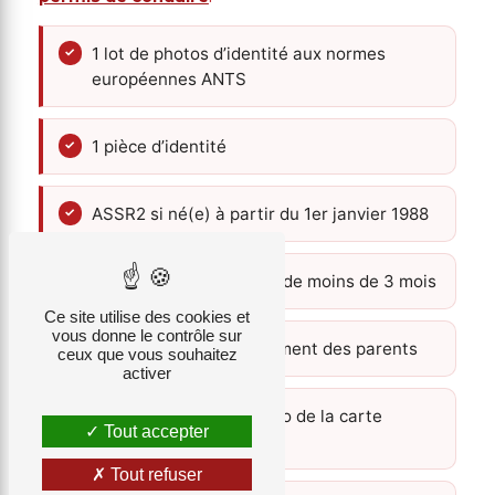
1 lot de photos d’identité aux normes
européennes ANTS
1 pièce d’identité
ASSR2 si né(e) à partir du 1er janvier 1988
1 justificatif de domicile de moins de 3 mois
Ce site utilise des cookies et
vous donne le contrôle sur
1 attestation d’hébergement des parents
ceux que vous souhaitez
activer
1 photocopie recto-verso de la carte
Tout accepter
d’identité du parent
Tout refuser