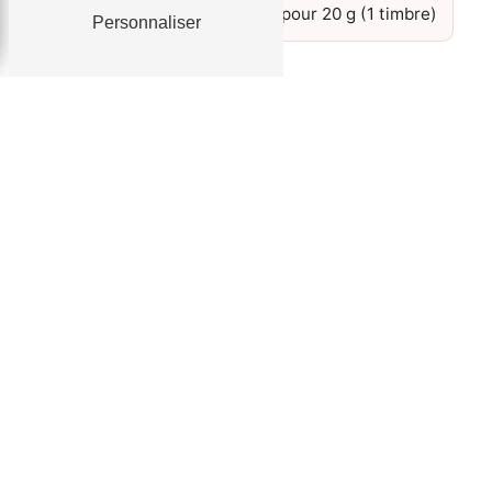
1 enveloppe A5 timbrée pour 20 g (1 timbre)
Personnaliser
Détails des prestations forfait AAC