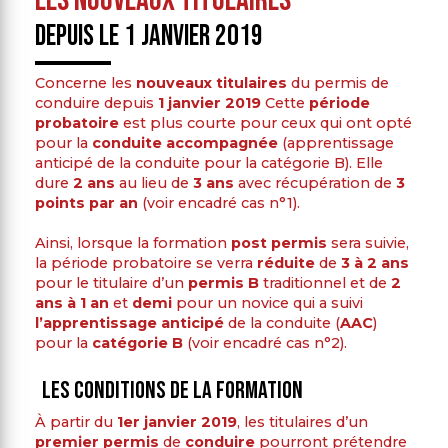
Les nouveaux titulaires
depuis le 1 janvier 2019
Concerne les
nouveaux titulaires
du permis de
conduire depuis
1 janvier 2019
Cette
période
probatoire
est plus courte pour ceux qui ont opté
pour la
conduite accompagnée
(apprentissage
anticipé de la conduite pour la catégorie B). Elle
dure
2 ans
au lieu de
3 ans
avec récupération de
3
points par an
(voir encadré cas n°1).
Ainsi, lorsque la formation
post permis
sera suivie,
la période probatoire se verra
réduite
de
3 à 2 ans
pour le titulaire d’un
permis B
traditionnel et de
2
ans à 1 an
et
demi
pour un novice qui a suivi
l’apprentissage anticipé
de la conduite (
AAC
)
pour la
catégorie B
(voir encadré cas n°2).
Les conditions de la formation
À partir du
1er janvier 2019
, les titulaires d’un
premier permis
de
conduire
pourront prétendre