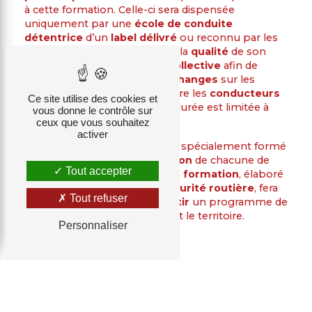
à cette formation. Celle-ci sera dispensée
uniquement par une
école de conduite
détentrice
d’un
label délivré
ou reconnu par les
services de
l’État
garantissant la
qualité
de son
contenu
. La formation sera
collective
afin de
permettre un maximum
d’échanges
sur les
expériences
de
conduite
entre les
conducteurs
Ce site utilise des cookies et
d’une
même génération
. Sa durée est limitée à
vous donne le contrôle sur
une
seule journée
(7 heures).
ceux que vous souhaitez
activer
Un enseignant de la
conduite
spécialement formé
sera responsable de
l’animation
de chacune de
Tout accepter
ces journées. Le contenu de la
formation
, élaboré
par des
spécialistes
de la
sécurité routière
, fera
Tout refuser
l’objet d’un arrêté pour
garantir
un programme de
formation
homogène
sur tout le territoire.
Personnaliser
Plus d'informations