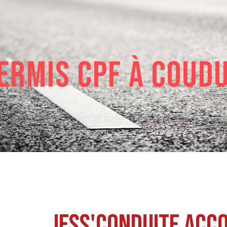
ermis CPF à Coud
Jess'Conduite acc