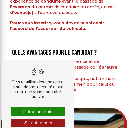
expérience de
conduite
avant le passage de
l’examen
du permis de conduire ou après, en cas
d’échec(s)
à l’épreuve pratique.
Pour vous inscrire, vous devez aussi avoir
l’accord de l’assureur du véhicule.
Quels avantages pour le candidat ?
Acquérir
un maximum d’expérience et de
confiance
au volant avant le passage de
l’épreuve
pratique
;
améliorer
à moindre coût ses acquis, notamment
Ce site utilise des cookies et
en
attendant
de repasser l’examen pour celui qui
vous donne le contrôle sur
a
échoué
à
l’épreuve pratique
.
ceux que vous souhaitez
activer
Tout accepter
Tout refuser