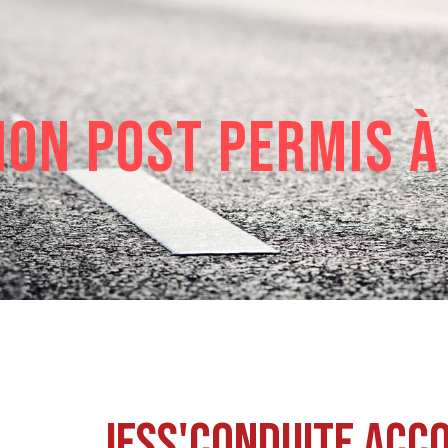
ion post permis à
Jess'Conduite acc