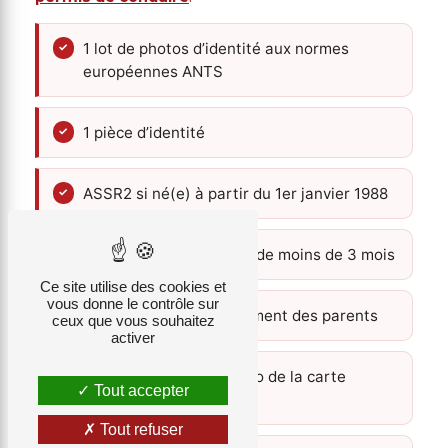
1 lot de photos d’identité aux normes
européennes ANTS
1 pièce d’identité
ASSR2 si né(e) à partir du 1er janvier 1988
1 justificatif de domicile de moins de 3 mois
Ce site utilise des cookies et
vous donne le contrôle sur
1 attestation d’hébergement des parents
ceux que vous souhaitez
activer
1 photocopie recto-verso de la carte
Tout accepter
d’identité du parent
Tout refuser