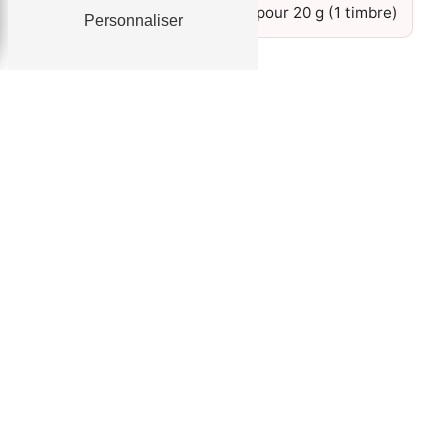
1 enveloppe A5 timbrée pour 20 g (1 timbre)
Personnaliser
Détails des prestations forfait AAC